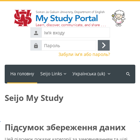
Перейти до головного вмісту
Ім’я
входу
Пароль
Увійти
Забули ім'я або пароль?
На головну
Seijo Links
Українська ‎(uk)‎
Пошук
курсів
Seijo My Study
Підсумок збереження даних
Цей підсумок показує категорії за замовчуванням та цілі