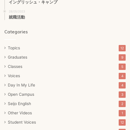
イングリッシュ・キャンプ
28/05/2023
就職活動
Categories
Topics
12
Graduates
9
Classes
5
Voices
4
Day In My Life
4
Open Campus
3
Seijo English
2
Other Videos
1
Student Voices
12