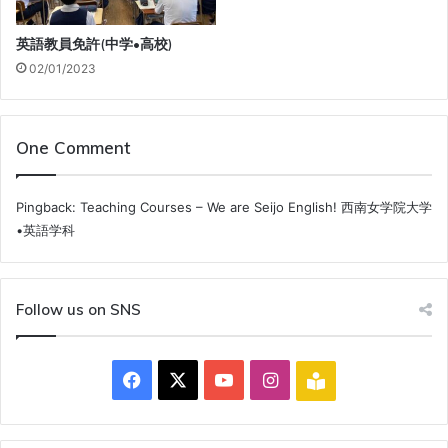
英語教員免許(中学•高校)
02/01/2023
One Comment
Pingback:
Teaching Courses – We are Seijo English! 西南女学院大学
•英語学科
Follow us on SNS
Facebook
X
YouTube
Instagram
Blog