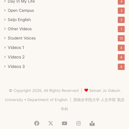
Day In My Life
4
Open Campus
3
Seijo English
2
Other Videos
1
Student Voices
12
Videos 1
4
Videos 2
4
Videos 3
4
© Copyright 2026, All Rights Reserved |
Seinan Jo Gakuin
University • Department of English
| 西南女学院大学 人文学部 英語
学科
Facebook
X
YouTube
Instagram
Blog