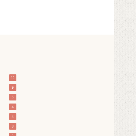
12
9
5
4
4
3
2