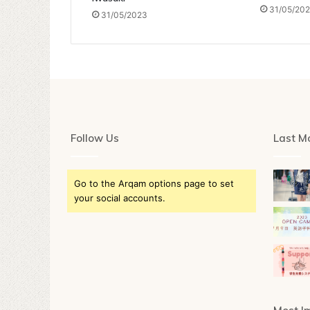
31/05/20
31/05/2023
Follow Us
Last Mo
Go to the Arqam options page to set
your social accounts.