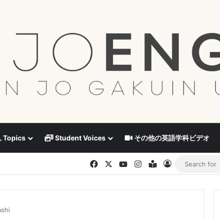
Topics
Student Voices
その他の英語学科ビデオ
Facebook
X
YouTube
Instagram
Blog
Log In
ashi