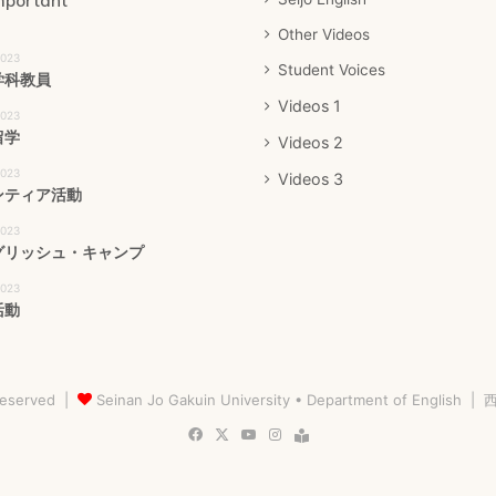
mportant
Other Videos
2023
Student Voices
学科教員
Videos 1
2023
留学
Videos 2
2023
Videos 3
ンティア活動
2023
グリッシュ・キャンプ
2023
活動
 Reserved |
Seinan Jo Gakuin University • Department of English
| 
Facebook
X
YouTube
Instagram
Blog