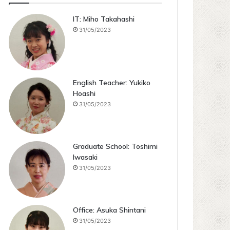
IT: Miho Takahashi
31/05/2023
English Teacher: Yukiko
Hoashi
31/05/2023
Graduate School: Toshimi
Iwasaki
31/05/2023
Office: Asuka Shintani
31/05/2023